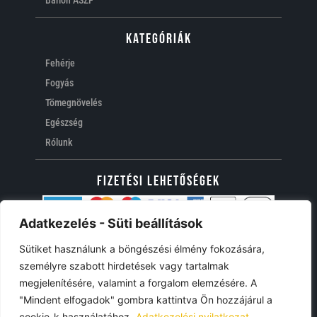
Barion ÁSZF
Kategóriák
Fehérje
Fogyás
Tömegnövelés
Egészség
Rólunk
FIZETÉSI LEHETŐSÉGEK
Adatkezelés - Süti beállítások
Iratkozz fel
Sütiket használunk a böngészési élmény fokozására,
Feliratkozással folyamatos információkat kaphatsz akcióinkról.
személyre szabott hirdetések vagy tartalmak
megjelenítésére, valamint a forgalom elemzésére. A
"Mindent elfogadok" gombra kattintva Ön hozzájárul a
cookie-k használatához.
Adatkezelési nyilatkozat